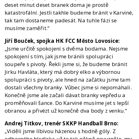
deset minut deset branek doma je prostě
katastrofální. Jestli takhle budeme bránit v Karviné,
tak tam dostaneme padesát. Na tuhle fázi se
musíme zaměřit.“
Jiří Bouček, spojka HK FCC Město Lovosice:
„Jsme určitě spokojení s dvěma bodama. Nejsme
spokojení s tím, jak jsme bránili spolupráci
soupeře s pivoty. Řekli jsme si, že budeme bránit
Jirku Havláta, který má dobrý elko a výbornou
spolupráci s pivoty, ale hned na začátku jsme tam
dostali všechny branky. Vůbec jsme si nepomáhali.
Konečně jsme ale začali dávat branky vepředu a
proměňovali šance. Do Karviné musíme jet s lepší
obranou a přivézt už konečně dva body z venku.“
Andrej Titkov, trenér SKKP Handball Brno:
„Viděli jsme líbivou házenou s hodně góly. Z
odborného hlediska už to tak pěkně nevyznělo, my