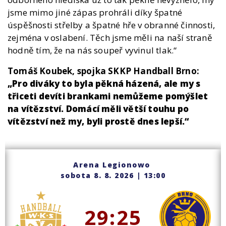
jsme mimo jiné zápas prohráli díky špatné
úspěšnosti střelby a špatné hře v obranné činnosti,
zejména v oslabení. Těch jsme měli na naší straně
hodně tím, že na nás soupeř vyvinul tlak.“
Tomáš Koubek, spojka SKKP Handball Brno:
„Pro diváky to byla pěkná házená, ale my s
třiceti devíti brankami nemůžeme pomýšlet
na vítězství. Domácí měli větší touhu po
vítězství než my, byli prostě dnes lepší.“
Arena Legionowo
sobota 8. 8. 2026
| 13:00
29:25