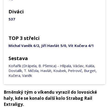
Diváci
537
TOP 3 střelci
Michal Vaněk 6/2, Jiří Havlát 5/0, Vít Kučera 4/1
Sestava
Koňařík (Drápela, B. Pšenica) - Hlípala, Václav, Kukla,
Dostalík, T. Mičola, Havlát, Koubek, Petrovič, Burget,
Kučera, Vaněk
Brněnský tým o víkendu vyrazil do lovosické
haly, kde se konalo další kolo Strabag Rail
Extraligy.