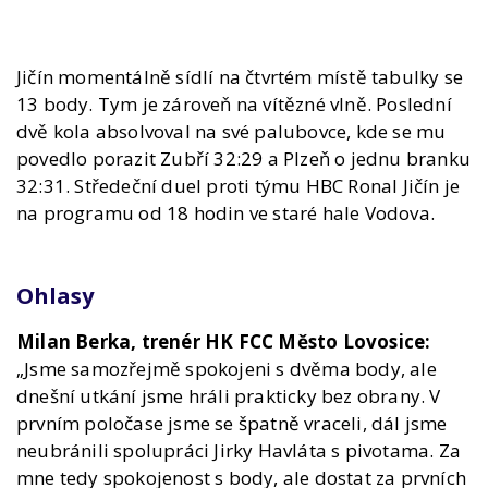
Jičín momentálně sídlí na čtvrtém místě tabulky se
13 body. Tym je zároveň na vítězné vlně. Poslední
dvě kola absolvoval na své palubovce, kde se mu
povedlo porazit Zubří 32:29 a Plzeň o jednu branku
32:31. Středeční duel proti týmu HBC Ronal Jičín je
na programu od 18 hodin ve staré hale Vodova.
Ohlasy
Milan Berka, trenér HK FCC Město Lovosice:
„Jsme samozřejmě spokojeni s dvěma body, ale
dnešní utkání jsme hráli prakticky bez obrany. V
prvním poločase jsme se špatně vraceli, dál jsme
neubránili spolupráci Jirky Havláta s pivotama. Za
mne tedy spokojenost s body, ale dostat za prvních