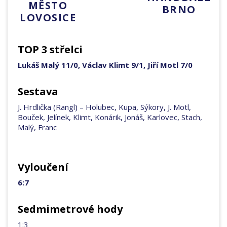
MĚSTO
BRNO
LOVOSICE
TOP 3 střelci
Lukáš Malý 11/0, Václav Klimt 9/1, Jiří Motl 7/0
Sestava
J. Hrdlička (Rangl) – Holubec, Kupa, Sýkory, J. Motl,
Bouček, Jelínek, Klimt, Konárik, Jonáš, Karlovec, Stach,
Malý, Franc
Vyloučení
6:7
Sedmimetrové hody
1:3