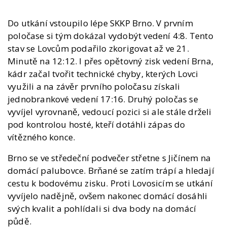
Do utkání vstoupilo lépe SKKP Brno. V prvním
poločase si tým dokázal vydobýt vedení 4:8. Tento
stav se Lovcům podařilo zkorigovat až ve 21.
Minutě na 12:12. I přes opětovný zisk vedení Brna,
kádr začal tvořit technické chyby, kterých Lovci
využili a na závěr prvního poločasu získali
jednobrankové vedení 17:16. Druhý poločas se
vyvíjel vyrovnaně, vedoucí pozici si ale stále drželi
pod kontrolou hosté, kteří dotáhli zápas do
vítězného konce.
Brno se ve středeční podvečer střetne s Jičínem na
domácí palubovce. Brňané se zatím trápí a hledají
cestu k bodovému zisku. Proti Lovosicím se utkání
vyvíjelo nadějně, ovšem nakonec domácí dosáhli
svých kvalit a pohlídali si dva body na domácí
půdě.