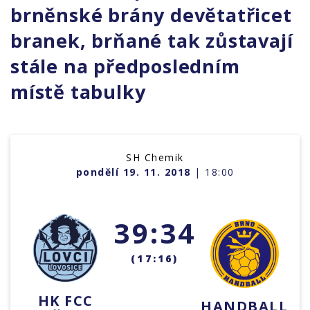
brněnské brány devětatřicet
branek, brňané tak zůstavají
stále na předposledním
místě tabulky
SH Chemik
pondělí 19. 11. 2018
| 18:00
39:34
(17:16)
HK FCC
HANDBALL