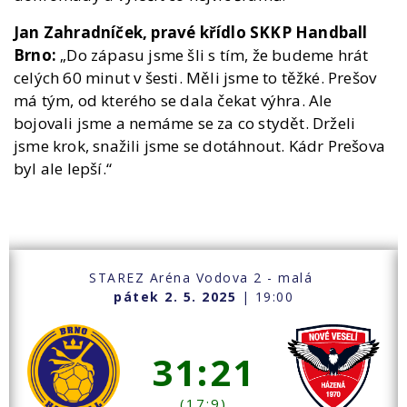
Jan Zahradníček, pravé křídlo SKKP Handball
Brno:
„Do zápasu jsme šli s tím, že budeme hrát
celých 60 minut v šesti. Měli jsme to těžké. Prešov
má tým, od kterého se dala čekat výhra. Ale
bojovali jsme a nemáme se za co stydět. Drželi
jsme krok, snažili jsme se dotáhnout. Kádr Prešova
byl ale lepší.“
STAREZ Aréna Vodova 2 - malá
pátek 2. 5. 2025
| 19:00
31:21
(17:9)