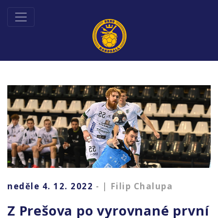
neděle 4. 12. 2022
- | Filip Chalupa
Z Prešova po vyrovnané první