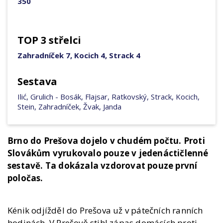
350
TOP 3 střelci
Zahradníček 7, Kocich 4, Strack 4
Sestava
Ilić, Grulich - Bosák, Flajsar, Ratkovský, Strack, Kocich,
Stein, Zahradníček, Žvak, Janda
Brno do Prešova dojelo v chudém počtu. Proti
Slovákům vyrukovalo pouze v jedenáctičlenné
sestavě. Ta dokázala vzdorovat pouze první
poločas.
Kénik odjížděl do Prešova už v pátečních ranních
hodinách. V Prešově stihl zápas domácích proti