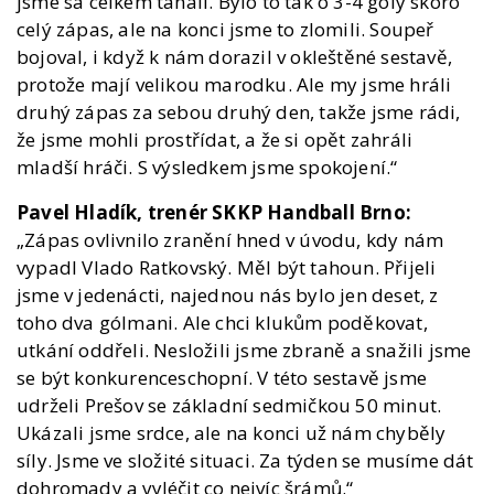
jsme sa celkem tahali. Bylo to tak o 3-4 góly skoro
celý zápas, ale na konci jsme to zlomili. Soupeř
bojoval, i když k nám dorazil v okleštěné sestavě,
protože mají velikou marodku. Ale my jsme hráli
druhý zápas za sebou druhý den, takže jsme rádi,
že jsme mohli prostřídat, a že si opět zahráli
mladší hráči. S výsledkem jsme spokojení.“
Pavel Hladík, trenér SKKP Handball Brno:
„Zápas ovlivnilo zranění hned v úvodu, kdy nám
vypadl Vlado Ratkovský. Měl být tahoun. Přijeli
jsme v jedenácti, najednou nás bylo jen deset, z
toho dva gólmani. Ale chci klukům poděkovat,
utkání oddřeli. Nesložili jsme zbraně a snažili jsme
se být konkurenceschopní. V této sestavě jsme
udrželi Prešov se základní sedmičkou 50 minut.
Ukázali jsme srdce, ale na konci už nám chyběly
síly. Jsme ve složité situaci. Za týden se musíme dát
dohromady a vyléčit co nejvíc šrámů.“