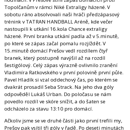
Topolčanům v rámci Niké Extraligy házené. V
sobotu ráno absolvovali naši hráči předzápasový
trénink v TATRAN HANDBALL Aréně, kde večer
nastoupili k utkání 16.kola Chance extraligy
házené. První branka utkání padla až v 5.minutě,
po které se zápas začal pomalu rozjíždět. V
15.minutě domácí Prešov vedl rozdílem čtyř
branek, který postupně navýšil až na rozdíl
šestigólový. Celý zápas výrazně ovlivnilo zranění
Vladimíra Ratkovského v první polovině první půle.
Pavel Hladík si vzal oddechový čas, po kterém se
dvakrát prosadil Seba Strack. Na jeho dva góly
odpověděl Lukáš Urban. Do poločasu se nám
povedlo rozdíl ve skóre snížit, a do šaten se
odcházelo za stavu 13:10 pro domácí.
Ačkoliv jsme se ve druhé části jako první trefili my,
Prešov pak vsítil tři góly v řadě. Po deseti minutách