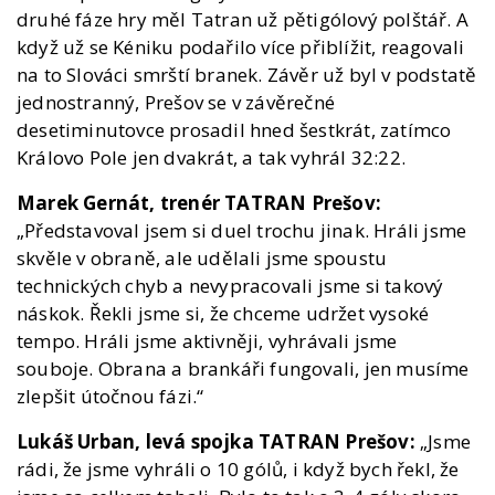
druhé fáze hry měl Tatran už pětigólový polštář. A
když už se Kéniku podařilo více přiblížit, reagovali
na to Slováci smrští branek. Závěr už byl v podstatě
jednostranný, Prešov se v závěrečné
desetiminutovce prosadil hned šestkrát, zatímco
Královo Pole jen dvakrát, a tak vyhrál 32:22.
Marek Gernát, trenér TATRAN Prešov:
„Představoval jsem si duel trochu jinak. Hráli jsme
skvěle v obraně, ale udělali jsme spoustu
technických chyb a nevypracovali jsme si takový
náskok. Řekli jsme si, že chceme udržet vysoké
tempo. Hráli jsme aktivněji, vyhrávali jsme
souboje. Obrana a brankáři fungovali, jen musíme
zlepšit útočnou fázi.“
Lukáš Urban, levá spojka TATRAN Prešov:
„Jsme
rádi, že jsme vyhráli o 10 gólů, i když bych řekl, že