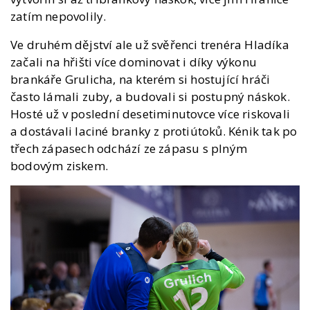
zatím nepovolily.
Ve druhém dějství ale už svěřenci trenéra Hladíka
začali na hřišti více dominovat i díky výkonu
brankáře Grulicha, na kterém si hostující hráči
často lámali zuby, a budovali si postupný náskok.
Hosté už v poslední desetiminutovce více riskovali
a dostávali laciné branky z protiútoků. Kénik tak po
třech zápasech odchází ze zápasu s plným
bodovým ziskem.