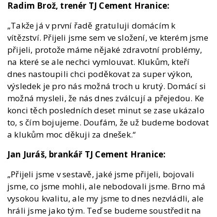
Radim Brož, trenér TJ Cement Hranice:
„Takže já v první řadě gratuluji domácím k
vítězství. Přijeli jsme sem ve složení, ve kterém jsme
přijeli, protože máme nějaké zdravotní problémy,
na které se ale nechci vymlouvat. Klukům, kteří
dnes nastoupili chci poděkovat za super výkon,
výsledek je pro nás možná troch u krutý. Domácí si
možná mysleli, že nás dnes zválcují a přejedou. Ke
konci těch posledních deset minut se zase ukázalo
to, s čím bojujeme. Doufám, že už budeme bodovat
a klukům moc děkuji za dnešek.“
Jan Juráš, brankář TJ Cement Hranice:
„Přijeli jsme v sestavě, jaké jsme přijeli, bojovali
jsme, co jsme mohli, ale nebodovali jsme. Brno má
vysokou kvalitu, ale my jsme to dnes nezvládli, ale
hráli jsme jako tým. Teď se budeme soustředit na