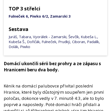
TOP 3 střelci
Fulneček 6, Piwko 6/2, Zamarski 3
Sestava
Juráš, Tabara, Vyorálek - Zamarski, Ševčík, Kubeša L.,
Kubeša Š., Dořičák, Fulneček, Prudký, Ciboran, Padalík,
Dolák, Piwko
Domácí ukončili sérii bez prohry a ze zápasu s
Hranicemi beru dva body.
Kénik na domácí palubovce přivítal poslední
Hranice, které byly důstojným soupeřem jen první
poločas, dokonce vedly v 7. minutě 4:3, ale to bylo
poprvé a naposledy. Poté domácí hráči přidali a
vytvořili si až tříbrankový náskok, více jim Hranice