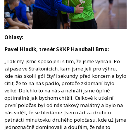
Ohlasy:
Pavel Hladík, trenér SKKP Handball Brno:
„Tak my jsme spokojení s tím, že jsme vyhráli. Po
zápase ve Strakonicích, kam jsme jeli pro výhru,
kde nás skolil gól čtyři sekundy před koncem a bylo
cítit, že to na nás padlo, protože zklamání bylo
velké. Dolehlo to na nás a nehráli jsme úplně
optimálně jak bychom chtěli. Celkově k utkání,
první poločas byl od nás takový malátný a bylo na
nás vidět, že se hledáme. Jsem rád za druhou
patnácti minutovku druhého poločasu, kde už jsme
jednoznačně dominovali a doufám, že nás to