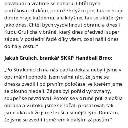
povzbudí a vrátíme se nahoru. Chtěl bych
poděkovat klukům, protože když to jde, tak se hraje
dobře hraje každému, ale když ne, tak se ukáže tým
jako dnes. Chtěl bych vyzdvihnout obranu a dnes i
Kubu Grulicha v bráně, který dnes předvedl super
zápas. V poslední řadě díky všem, co si našli dnes
do haly cestu.“
Jakub Grulich, brankář SKKP Handball Brno:
„Po Strakonicích na nás padla deka a nebyli jsme v
optimální pohodě. Jsem velmi rád, že jsme se
dneska zvedli i po prvním poločase, ve kterém jsme
se dlouho hledali. Zápas byl pořád vyrovnaný,
soupeř se nevzdával. Potom se v druhé půli zlepšila
obrana a v útoku jsme se začali prosazovat, tak
jsme ukázali že jsme lepší a silnější tým. Doufám,
že jsme se zvedli i směrem k dalším zápasům.“