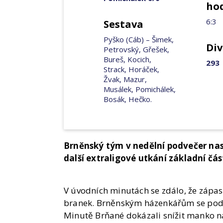
ho
6:3
Sestava
Pyško (Cáb) – Šimek,
Div
Petrovský, Gřešek,
Bureš, Kocich,
293
Strack, Horáček,
Žvak, Mazur,
Musálek, Pomichálek,
Bosák, Hečko.
Brněnský tým v nedělní podvečer nas
další extraligové utkání základní čás
V úvodních minutách se zdálo, že záp
branek. Brněnským házenkářům se podař
Minutě Brňané dokázali snížit manko na