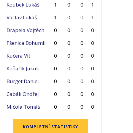
Koubek Lukáš
1
0
0
1
Václav Lukáš
1
0
0
1
Drápela Vojtěch
0
0
0
0
Pšenica Bohumil
0
0
0
0
Kučera Vít
0
0
0
0
Koňařík Jakub
0
0
0
0
Burget Daniel
0
0
0
0
Cabák Ondřej
0
0
0
0
Mičola Tomáš
0
0
0
0
KOMPLETNÍ STATISTIKY