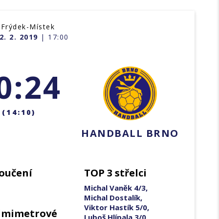
 Frýdek-Místek
2. 2. 2019
| 17:00
0:24
(14:10)
HANDBALL BRNO
oučení
TOP 3 střelci
Michal Vaněk 4/3,
Michal Dostalík,
Viktor Hastík 5/0,
dmimetrové
Luboš Hlípala 3/0