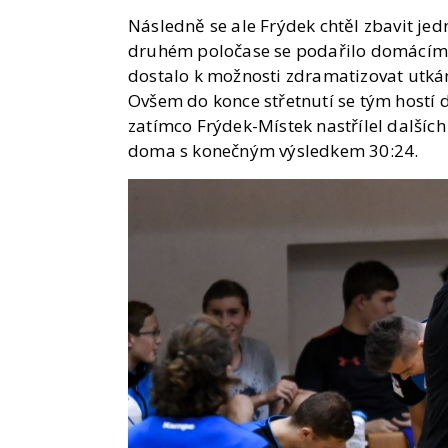
Následně se ale Frýdek chtěl zbavit jed
druhém poločase se podařilo domácím n
dostalo k možnosti zdramatizovat utkáni
Ovšem do konce střetnutí se tým hostí 
zatímco Frýdek-Místek nastřílel dalšíc
doma s konečným výsledkem 30:24.