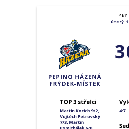
SKP
úterý 1
3
PEPINO HÁZENÁ
FRÝDEK-MÍSTEK
TOP 3 střelci
Vyl
Martin Kocich 9/2,
4:7
Vojtěch Petrovský
7/3, Martin
Se
Pomichálek 6/0