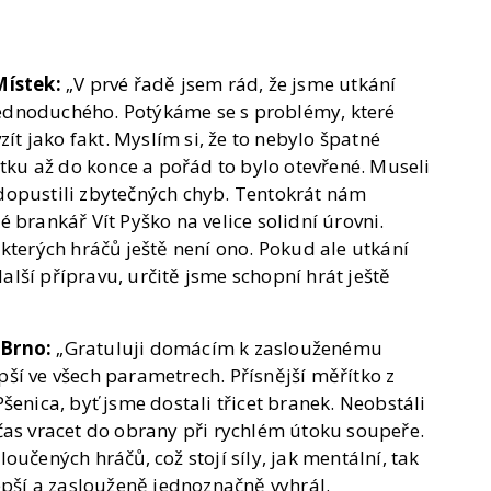
Místek:
„V prvé řadě jsem rád, že jsme utkání
 jednoduchého. Potýkáme se s problémy, které
 jako fakt. Myslím si, že to nebylo špatné
átku až do konce a pořád to bylo otevřené. Museli
dopustili zbytečných chyb. Tentokrát nám
 brankář Vít Pyško na velice solidní úrovni.
kterých hráčů ještě není ono. Pokud ale utkání
lší přípravu, určitě jsme schopní hrát ještě
 Brno:
„Gratuluji domácím k zaslouženému
lepší ve všech parametrech. Přísnější měřítko z
šenica, byť jsme dostali třicet branek. Neobstáli
čas vracet do obrany při rychlém útoku soupeře.
učených hráčů, což stojí síly, jak mentální, tak
epší a zaslouženě jednoznačně vyhrál.