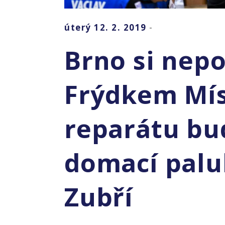
úterý 12. 2. 2019
-
Brno si nepo
Frýdkem Mí
reparátu bu
domací palu
Zubří