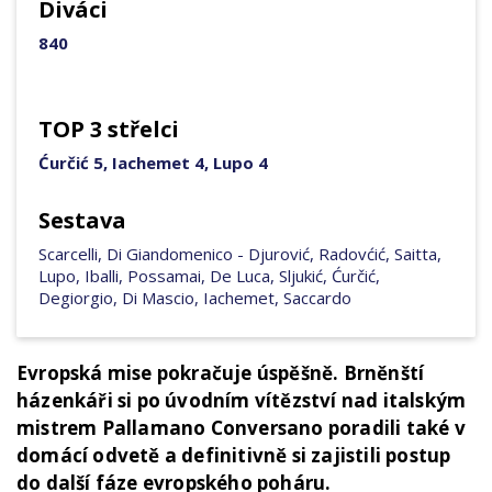
Diváci
840
TOP 3 střelci
Ćurčić 5, Iachemet 4, Lupo 4
Sestava
Scarcelli, Di Giandomenico - Djurović, Radovćić, Saitta,
Lupo, Iballi, Possamai, De Luca, Sljukić, Ćurčić,
Degiorgio, Di Mascio, Iachemet, Saccardo
Evropská mise pokračuje úspěšně. Brněnští
házenkáři si po úvodním vítězství nad italským
mistrem Pallamano Conversano poradili také v
domácí odvetě a definitivně si zajistili postup
do další fáze evropského poháru.