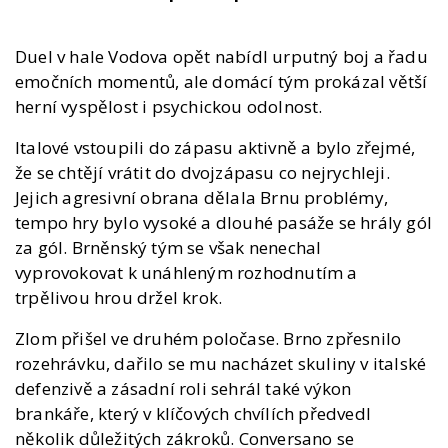
Duel v hale Vodova opět nabídl urputný boj a řadu
emočních momentů, ale domácí tým prokázal větší
herní vyspělost i psychickou odolnost.
Italové vstoupili do zápasu aktivně a bylo zřejmé,
že se chtějí vrátit do dvojzápasu co nejrychleji.
Jejich agresivní obrana dělala Brnu problémy,
tempo hry bylo vysoké a dlouhé pasáže se hrály gól
za gól. Brněnský tým se však nenechal
vyprovokovat k unáhleným rozhodnutím a
trpělivou hrou držel krok.
Zlom přišel ve druhém poločase. Brno zpřesnilo
rozehrávku, dařilo se mu nacházet skuliny v italské
defenzivě a zásadní roli sehrál také výkon
brankáře, který v klíčových chvílích předvedl
několik důležitých zákroků. Conversano se