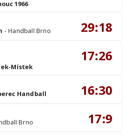
mouc 1966
29:18
n
-
Handball Brno
17:26
dek-Místek
16:30
berec Handball
17:9
ndball Brno