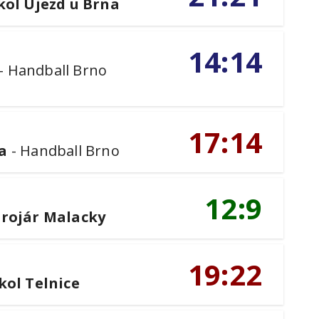
kol Újezd u Brna
14:14
-
Handball Brno
17:14
a
-
Handball Brno
12:9
3
trojár Malacky
19:22
kol Telnice