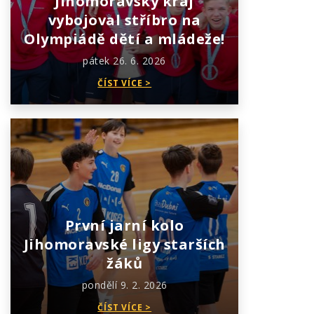
Jihomoravský kraj
vybojoval stříbro na
Olympiádě dětí a mládeže!
pátek 26. 6. 2026
ČÍST VÍCE >
První jarní kolo
Jihomoravské ligy starších
žáků
pondělí 9. 2. 2026
ČÍST VÍCE >