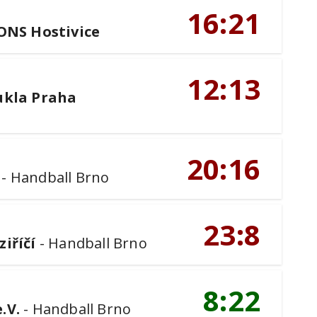
16:21
ONS Hostivice
12:13
ukla Praha
20:16
-
Handball Brno
23:8
iříčí
-
Handball Brno
8:22
.V.
-
Handball Brno