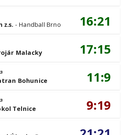
16:21
 z.s.
-
Handball Brno
17:15
3
rojár Malacky
11:9
23
atran Bohunice
9:19
23
okol Telnice
21:21