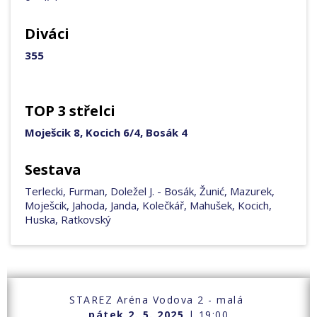
Diváci
355
TOP 3 střelci
Moješcik 8, Kocich 6/4, Bosák 4
Sestava
Terlecki, Furman, Doležel J. - Bosák, Žunić, Mazurek,
Moješcik, Jahoda, Janda, Kolečkář, Mahušek, Kocich,
Huska, Ratkovský
STAREZ Aréna Vodova 2 - malá
pátek 2. 5. 2025
| 19:00