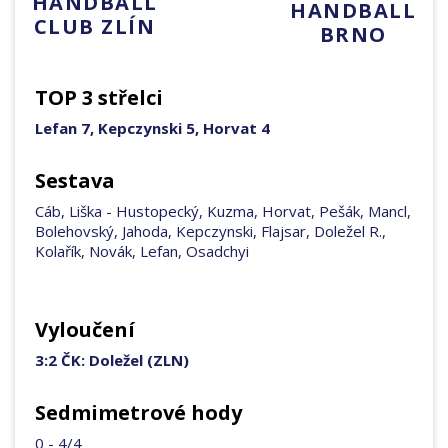
HANDBALL
HANDBALL
CLUB ZLÍN
BRNO
TOP 3 střelci
Lefan 7, Kepczynski 5, Horvat 4
Sestava
Cáb, Liška - Hustopecký, Kuzma, Horvat, Pešák, Mancl,
Bolehovský, Jahoda, Kepczynski, Flajsar, Doležel R.,
Kolařík, Novák, Lefan, Osadchyi
Vyloučení
3:2 ČK: Doležel (ZLN)
Sedmimetrové hody
0 - 4/4