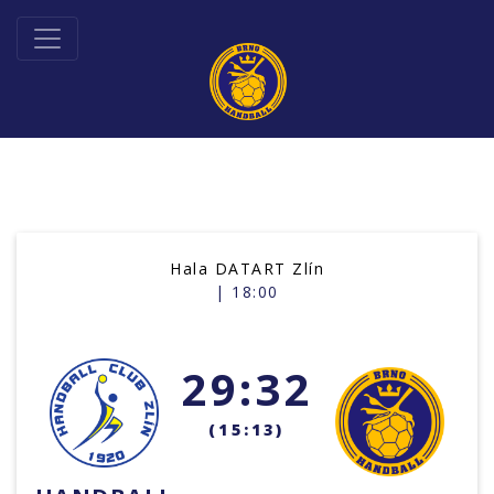
Hala DATART Zlín
| 18:00
29:32
(15:13)